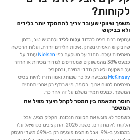
לקוחות?
משפך שיווקי שעובד צריך להתמקד יותר בלידים
ולא בביקוש
עסקים רבים רצים למדוד
עלות לליד
ולהרגיש טוב, בזמן
שהביקוש האמיתי נשחק, איכות הלידים יורדת, ועלות הרכישה
האמיתית עולה. החזר על השקעה לפי
Nielsen
עומד על
כמעט 38% מהמשווקים שמעדיפים למדוד מכירות או החזר
על השקעה ולא רק מדדי מסירה, ובמקביל
McKinsey
מצביעה על כך שמותג ואמון חזרו להיות בסיס
הצמיחה לטווח ארוך. כלומר, מי שרודף רק אחרי תחתית
המשפך, כמעט תמיד משלם על זה אחר כך.
חוסר התאמה בין המסר לקהל היעד מפיל את
המשפך
כשמסר לא פוגש את הכוונה הנכונה, הקליק מגיע, אבל
הלקוח לא מתקדם. בשנת 2025, התקציבים בסושיאל עלו
בממוצע ב-9%, אבל מותגים פוגעים רק ב-69% מיעדי העסק
שלהם. זה קורה בעיקר כשמייצרים קריאייטיב יפה בלי חיבור