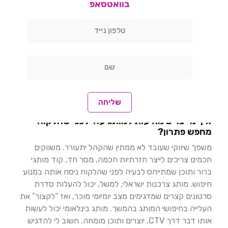
בוואטסאפ
ביקוש
אומר ליצור העדפה עוד לפני שהחיפוש התחיל, למשל
דרך וידאו, סושיאל, יוצרים, טלוויזיה, תוכן ויחסי ציבור. צריך
את שניהם. מצד אחד,
WPP Media
צופה שתחום החיפוש
יגדל השנה ב-7.3%. מצד שני, התוכן של יוצרים ממשיך
לצמוח במהירות, ובמספר אתרים מובילים בעולם כבר מדווח
שגם
חיפוש מבוסס AI
משנה את חוקי המשחק. במילים
פשוטות, אם תתמקדו רק בתפיסת ביקוש, תתחרו על מה
שכבר חם. אם תייצרו ביקוש, תגיעו ללקוח עוד לפני שכל
שליחה
השוק נלחם עליו.
איך מייצרים מודעות למותג עוד לפני שהלקוח
מחפש פתרון?
משפך שיווקי שעובד לא ממתין שהקהל יתעורר. משווקים
חכמים צריכים לייצר חזרתיות חכמה, מסר חד, קוד מותגי
ברור ותוכן שמתייחס לבעיה לפני שהלקוח ניסח אותה במנוע
חיפוש. מותג צרכנות ישראלי, למשל, יכול להעלות סדרת
סרטונים קצרים שמדגימים מצב יומיומי מוכר, ואז “לקצור” את
העלייה בחיפושי המותג בהמשך. מותג בינלאומי יכול לעשות
אותו דבר דרך CTV, יוצרים ותוכן מומחה. חשוב לי להדגיש