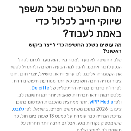
מהם השלבים שכל משפך
שיווקי חייב לכלול כדי
באמת לעבוד?
מה עושים בשלב החשיפה כדי לייצר ביקוש
ראשוני?
שלב החשיפה לא נועד למכור מיד. הוא נועד לגרום לקהל
הנכון לזכור אתכם, להבין למה הבעיה חשובה ולהתחיל לקשר
את הקטגוריה אליכם. לכן ערוצי וידאו, סושיאל, יוצרי תוכן, יחסי
ציבור ומדיה רחבה חשובים כאן יותר ממודעת חיפוש בודדת.
לפי דו”ח טרנדים במדיה הדיגיטלית של
Deloitte
,
פלטפורמות וידאו חברתיות שואבות יותר זמן ותשומת לב,
ולפי
WPP Media
, יותר ממחצית מהכנסות הפרסום בתוכן
יגיעו ב-2026 מתוכן משתמשים ויוצרים. בישראל, לפי
גלובס
,
צריכת המדיה כבר עומדת על כמעט 13 שעות ביום חול, כך
שיש מספיק נקודות מגע, אבל גם הרבה יותר תחרות על
תשומת לב למותג שלכם.