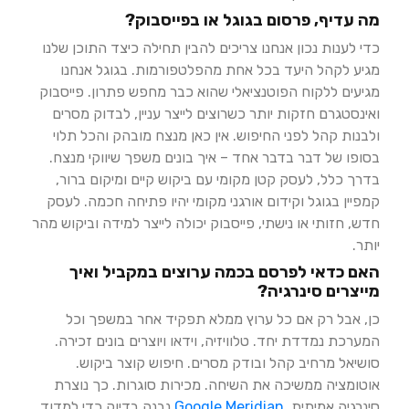
מה עדיף, פרסום בגוגל או בפייסבוק?
כדי לענות נכון אנחנו צריכים להבין תחילה כיצד התוכן שלנו
מגיע לקהל היעד בכל אחת מהפלטפורמות. בגוגל אנחנו
מגיעים ללקוח הפוטנציאלי שהוא כבר מחפש פתרון. פייסבוק
ואינסטגרם חזקות יותר כשרוצים לייצר עניין, לבדוק מסרים
ולבנות קהל לפני החיפוש. אין כאן מנצח מובהק והכל תלוי
בסופו של דבר בדבר אחד – איך בונים משפך שיווקי מנצח.
בדרך כלל, לעסק קטן מקומי עם ביקוש קיים ומיקום ברור,
קמפיין בגוגל וקידום אורגני מקומי יהיו פתיחה חכמה. לעסק
חדש, חזותי או נישתי, פייסבוק יכולה לייצר למידה וביקוש מהר
יותר.
האם כדאי לפרסם בכמה ערוצים במקביל ואיך
מייצרים סינרגיה?
כן, אבל רק אם כל ערוץ ממלא תפקיד אחר במשפך וכל
המערכת נמדדת יחד. טלוויזיה, וידאו ויוצרים בונים זכירה.
סושיאל מרחיב קהל ובודק מסרים. חיפוש קוצר ביקוש.
אוטומציה ממשיכה את השיחה. מכירות סוגרות. כך נוצרת
סינרגיה אמיתית.
Google Meridian
נבנה בדיוק כדי למדוד