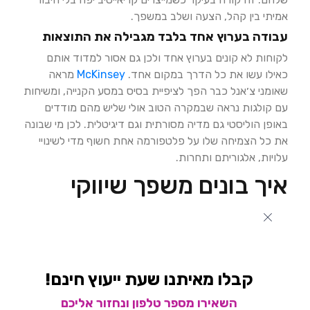
אמיתי בין קהל, הצעה ושלב במשפך.
עבודה בערוץ אחד בלבד מגבילה את התוצאות
לקוחות לא קונים בערוץ אחד ולכן גם אסור למדוד אותם
כאילו עשו את כל הדרך במקום אחד.
McKinsey
מראה
שאומני צ׳אנל כבר הפך לציפיית בסיס במסע הקנייה, ומשיחות
עם קולגות נראה שבמקרה הטוב אולי שליש מהם מודדים
באופן הוליסטי גם מדיה מסורתית וגם דיגיטלית. לכן מי שבונה
את כל הצמיחה שלו על פלטפורמה אחת חשוף מדי לשינויי
עלויות, אלגוריתם ותחרות.
איך בונים משפך שיווקי
שעובד ומייצר ביקוש ולא
רק מגיב לחיפושים קיימים?
קודם נצטרך להבין את ההבדל בין יצירת ביקוש לתפיסת נתח
קבלו מאיתנו שעת ייעוץ חינם!
שוק.
תפיסת נתח שוק
אומר לתפוס ביקוש שכבר קיים, למשל
השאירו מספר טלפון ונחזור אליכם
דרך חיפוש בגוגל, שופינג, מפות או רימרקטינג.
יצירת