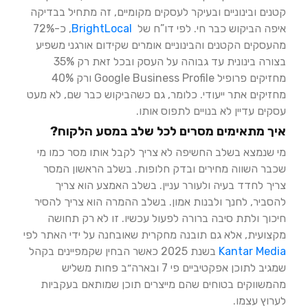
קטנים ובינוניים ובעיקר לעסקים מקומיים, זה מתחיל בבדיקה
איפה הביקוש כבר חי. לפי דו”ח של
BrightLocal
, כ-72%
מהעסקים הקטנים והבינוניים אומרים שקידום אורגני משפיע
בצורה בינונית עד גבוהה על העסק ובכל זאת רק 35%
מחזיקים פרופיל Google Business Profile ורק 40%
מחזיקים אתר ייעודי. כלומר, גם כשהביקוש כבר שם, לא מעט
עסקים עדיין לא בנויים לתפוס אותו.
איך מתאימים מסרים לכל שלב במסע הלקוח?
מי שנמצא בשלב החשיפה לא צריך לקבל אותו מסר כמו מי
שכבר השווה מחירים ובדק חלופות. בשלב הראשון המסר
צריך לחדד בעיה ולעורר עניין. בשלב האמצע הוא צריך
להסביר, לחנך ולבנות אמון. בשלב ההמרה הוא צריך להסיר
חיכוך ולתת סיבה ברורה לפעול עכשיו. זו לא רק תחושה
מקצועית, אלא גם תובנה מחקרית שאובחנה על ידי האתר לפי
Kantar Media
בשנת 2025 כאשר הבחין שקמפיינים בקהל
שמגיב לתוכן אפקטיביים פי 7 ובארה״ב פחות משליש
מהמשווקים בטוחים שהם מייצרים תוכן שמותאם בעקביות
לערוץ עצמו.