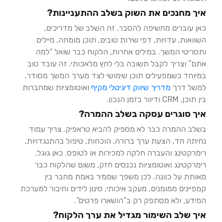
איך מחנכים את השוק בשלב ההתעניינות?
כאן עוברים מחשיפה להסבר. זה השלב של מדריכים,
השוואות, עדויות, דפי שירות טובים, תוכן מומחה, מיילים
ותסריטי המשך. במילים אחרות, הלקוח כבר שואל “למה
אתם” וצריך לקבל תשובה בלי לחץ מלאכותי. זה עובד טוב
במיוחד כשמפעילים תוכן שימושי לצד מערך המשך מסודר,
למשל דרך
מדריך שיווק דיגיטלי מקיף
ואוטומציות שמחברות
בין תוכן, CRM ודיוור בזמן הנכון.
איך סוגרים עסקה בשלב ההמרה?
בשלב ההמרה כבר לא מספיק להביא טראפיק. צריך עמוד
נחיתה חד, הצעת ערך ברורה, הוכחות, טיפול בהתנגדויות,
רימרקטינג והעברה חלקה למכירות או לטופס. כאן גוגל,
רימרקטינג ואוטומציות נכנסים חזק, משום שהלקוח כבר
מאותת על כוונה. לכן משפך שממיר באמת מחבר בין
קמפיינים ממומנים, מעקב איכותי, סינון לידים וחיבור למערכת
המידע, ולא מסתפק רק ב”הושארו פרטים”.
איך שלב השימור מגדיל את ערך הלקוח?