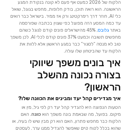
הלקוח של 2026 כמעט אף פעם לא קונה בנקודת המגע
הראשונה. הוא רואה תוכן, בודק חלופות, מחפש בגוגל, שואל
כלי AI, חוזר דרך רימרקטינג ורק אז ממיר. בישראל כבר רואים
עד כמה המסע הזה מפוצל כפי שצוין בכתבה שפורסמה
באתר
גלובס
, 45% מהישראלים פונים קודם לגוגל כשהם
מחפשים תשובה וכמעט 37% פונים קודם לכלי AI. לכן משפך
טוב לא מנסה “לסגור” כבר במגע הראשון אלא ללוות את
הלקוח עד שהביטחון שלו עולה.
איך בונים משפך שיווקי
בצורה נכונה מהשלב
הראשון?
איך מגדירים קהל יעד ומבינים את הכוונה שלו?
הטעות הנפוצה היא להגדיר קהל יעד רק לפי גיל, מין או
מיקום. בפועל, מה שבאמת בונה משפך הוא
כוונה
. האם
הלקוח כבר מחפש פתרון, האם הוא רק מבין שיש לו בעיה, או
שהוא בכלל לקוח קיים שאפשר להגדיל ממנו ערך. לעסקים