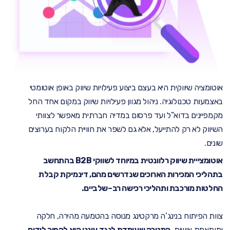
אוטומציה שיווקית היא בעצם ביצוע פעילויות שיווק באופן אוטומטי
באצמעות טכנולוגיה. ניהול מגוון פעילויות שיווק במקום אחד החל
מקמפיינים בדוא”ל ועד פרסום במדיה חברתית מאפשר לצוותי
השיווק לא רק להתייעל, אלא גם לשפר את חוויית הלקוח בערוצים
שונים.
אוטומצייית
שיווק
רלוונטית
במיוחד
לשווקי
B2B
בהתחשב
בתהליכי
המכירות
הארוכים
שנדרשים מהם
,
דינמיקת
קבלת
החלטות
מורכבת
ותהליכי
רכישה
רב
–
שלביים
.
צוות הפיתוח בנינג’ה מרקטינג מנוסה בהטמעה מהירה, חלקה
ומותאמת אישית.
המטרה שעומדת לנגד עיננו היא להפוך לידים