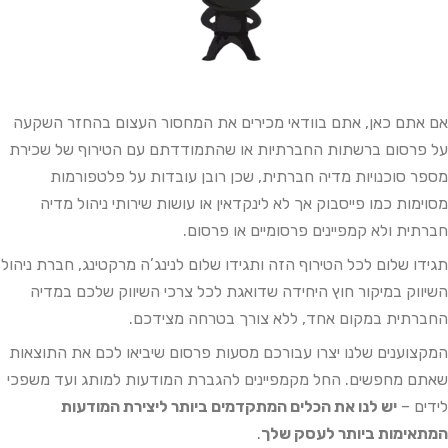
אם אתם כאן, אתם בוודאי מכירים את המחסור העצום בהחזר השקעה
על פרסום ברשתות החברתיות או שהתמודדתם עם הטירוף של שכירת
מספר סוכנויות מדיה חברתית, שכן רובן עובדות על פלטפורמות
מסוימות כמו פייסבוק אך לא לינקדאין או עושות שירותי ניהול מדיה
חברתית ולא קמפיינים פרסומיים או פרסום.
תגידו שלום לכל הטירוף הזה ותגידו שלום לנינג’ה מרקטינג, חברת ניהול
השיווק במיקור חוץ היחידה שדואגת לכל צרכי השיווק שלכם במדיה
החברתית במקום אחד, ללא צורך בטרחה מצידכם.
המקצוענים שלנו יצרו עבורכם מסעות
פרסום
ש
יביאו
לכם
את
התוצאות
שאתם
מחפשים
.
החל
מקמפיינים
להגברת
המודעות
למותג
ועד
משפכי
לידים –
יש
לנו
את
הכלים
המתקדמים ביותר
ליצירת
המודעות
המתאימות
ביותר
לעסק
שלך
.