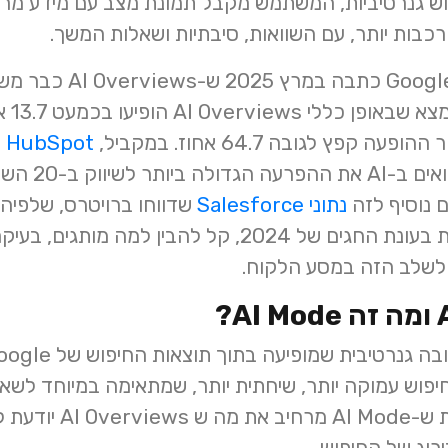
מבחינה עסקית, זה שינוי 
ובמחק
ץ לגובה 64.7 אחוז. במקביל,
HubSpot
נתוני Salesforce
דולר ממכירות האונליין העולמיות בעונת החגים של 2024, קל 
לשלב הזה במסע הלקוח.
AI  היא חוויית חיפוש עמוקה יותר, שיחתית יותר, שמתאימה במיוח
ולבירור הדרגתי. oogle
רוג של החיפוש.