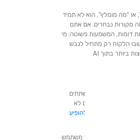
, או “מה מומלץ”, הוא לא תמיד
ה מקורות נבחרים. אם אתם
ות דומות, המשמעות פשוטה: מי
 שבו הלקוח רק מתחיל לגבש
החלטה. בנוסף, Semrush מצאה ששאלות שמתחילות ב איך”, “מה” ו-“האם” הן מהנפוצות ביותר בתוך AI
הפיצ’רים הגנרטיביים שלה מושתתים
יע בתוצאות AI
, אתם לא
איך להופיע
דכנים מתוך האינדקס ואז משתמש