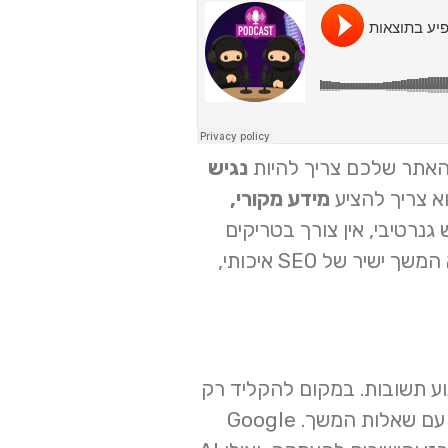
אתר שלכם צריך להיות
נגיש
וא צריך להציע
מידע מקורי,
טימיזציה לחיפוש גנרטיבי, אין צורך בטריקים
מיוחדים כדי להופיע ב-AI Overviews או ב-AI Mode. בפועל, האופטימיזציה ל-AI היא המשך ישיר של SEO איכותי,
ם מנוע תשובות. במקום להקליד רק
ביטוי קצר, אנשים שואלים שאלות מורכבות, משווים חלופות, מוסיפים מגבלות, וממשיכים עם שאלות המשך. Google