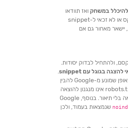
להיכלל במשחק
ואז תוודאו
. שני החלקים הכרחיים. אתר שלא נסרק, לא מאונדקס או לא זכאי ל-snippet
 יישאר מאחור גם אם
שוב על AI כמילת קסם, ולהתחיל לבדוק יסודות.
 להצגה בגוגל עם snippet
.
, ושהוא לא נחסם בטעות באופן שמונע מ-Google להבין
את הוראות האינדוקס וההצגה שלו. Google מדגישה במדריך ל-robots.txt שקובץ robots.txt אינו מנגנון להוצאה
של עמודים מגוגל ושאם תסתירו עמוד בעזרת robots.txt, הוא עדיין עלול להופיע כתוצאה בלי תיאור. בנוסף, Google
שנמצאות בעמוד, ולכן
noind