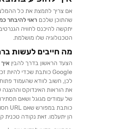
אם צריך לתמצת את כל ההמלצות של Google, קודם כול ת
שהתוכן שלכם
ראוי להיבחר כמ
יתקשה להיכנס לחוויה הגנרטיבי
הטכנולוגיה שלו מושלמת.
מה חייבים לעשות בר
הצעד הראשון בדרך להבין
איך 
Google כותבת שכדי להיות זכאי לפיצ’רים גנרטיביים, העמוד חייב להיות
לכן, חשוב לוודא שהעמוד פתוח 
כותבת במפורש שאם URL חסום ב-robots.txt, היא לא תוכל לגלות את הוראות ה-
הן יתעלמו. זאת נקודה טכנית 