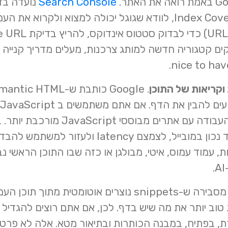
Search Console
לאמת בעלות, לבדוק את Index Coverage, לוודא שגוגל יכולה למצו
ים קטגוריה חדשה למותג צרכנות, מעלים מדריך קנייה 
וקריאות של התוכן
page experience טוב, לעבוד נכון במובייל, לצמצם y
, עמוד עמוס, איטי, מבולגן או כזה שבו התוכן הראשי נב
א משקפת טוב יותר את מה שיש בדף. לכן, אם אתם רוצים להגדיל
ת, בפתיח, במבנה הכותרות ובתיאור מטא. אלה לא פרטי