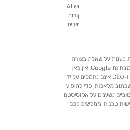
במידע מאותם דפים כדי להרכיב תשובה אמינה ומועילה יותר, עם קישורים בולטים למקורות. זאת הסיבה שחיפוש AI
 אלא בוחר, מפרש ומצטט מקורות
Google  מחזק את זה, אבל גם מראה שהשכבה הגנרטיבית
תרון, אבל לא ערבות.
לענות על שאלה בצורה
מנסה להגדיל את הסיכוי של התוכן להיכלל בתוך תשובות גנרטיביות. אבל מבחינת Google, אין כאן
שלושה עולמות נפרדים באמת. Google כותבת במפורש שרבים מה”האקים” סביב AEO ו-GEO אינם נתמכים על ידי
 עובד ושאין צורך בקבצים מיוחדים, markup מיוחד או שכתוב מלאכותי כדי להופיע
 ומנועי חיפוש גנרטיביים נשענים על אקוסיסטם
שות טכנית. ממליצים לכם