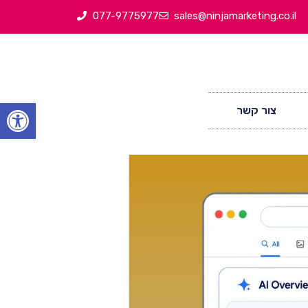
077-9775977
sales@ninjamarketing.co.il
Open toolbar
צור קשר