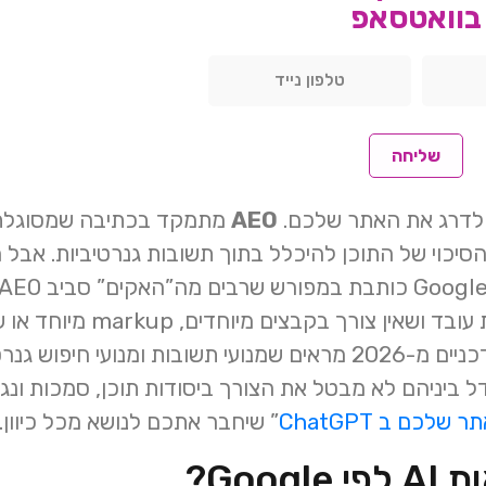
בוואטסאפ
-SEO, אלא שכבה שנשענת עליו. הוא לא “ממציא” מקורות יש מאין,
קיימים. המחקר האקדמי מ-2026 על AI Overviews
אוד מזה שמופיע אורגנית ולכן מיקום אורגני טוב הוא י
שליחה
 ולדרג את האתר שלכם.
AEO
מתמקד בכתיבה שמסוגלת 
האופן שבו מנגנון החיפוש באמת
בחיפוש גנרטיבי. גם מחקרים עדכניים מ-2026 מראים שמנועי תשובות
ביניהם לא מבטל את הצורך ביסודות תוכן, סמכות ונגי
כם ב ChatGPT
” שיחבר אתכם לנושא מכל כיוון.
Goo?