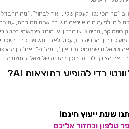
ום “מה הכי נכון לעסק שלי”, “איך לבחור”, “מה ההבדל”
כחולים. לפעמים הוא יראה תשובה אחת מסוכמת, עם כמ
סמטיקה, הריהוט או המזון, או מותג בינלאומי בקטגורי
ומועיל בתוך החוויה הזו, עלול לאבד חשיפה כבר בשלב
. Google אומרת שאופטימיזציה למנועי חיפוש עדיין רלוונטי, משום ש
ן
איך להופ
 תוכן וטכנולוגיה. מומלץ לקרוא את הבלוג “
נו שעת ייעוץ חינם!
ם תרצו להעמיק בזווית הפרקטית בעברית.
 טלפון ונחזור אליכם
ק הגנרטיבי נשען על מנגנון שמחזיר דפים רלוונטיים ומעו