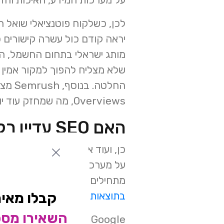
לכן, כשלקוח פוטנציאלי שואל הי
יראה קודם כול עשרה קישורים 
מותג ישראלי בתחום החשמל, הקו
שלא מצליח להפוך למקור אמין 
Overviews, מה שמחזק עוד יותר את הצורך לכתוב תוכן במבנה של שאלה ותשובה.
האם SEO עדיין רלוונטי כדי להופיע בתוצאות AI?
כן, ועוד איך
על מערכות הדירוג והאיכות של Search. במילים אחרות, אם אתם מנסים להבי
מתחילים מפרויקט צדדי חדש, אלא מחיזוק היסודות של SEO,
קבלו מאית
בתוצאות חיפוש של AI גוגל?
” א
השאירו מספר
Google אף מסבירה שהחל