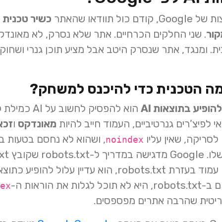
וודאו שהאתר
כשיר טכנית 
קור
ת. ומנגד, אתר שנסרק היטב אבל מציע תוכן גנרי ושחוק,
מה הטכנית כדי להיכנס למשחק?
להופיע בתוצאות AI
הוא להפסיק לח
מאונדקס
ו
זכאי
לסריקה, שאין עליו
noindex
ex
קריטית שהרבה אתרים מפספסים.