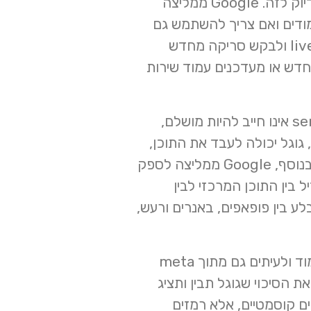
נועדה בדיוק לזה. Google ממליצה
א ולקרוא את העמודים ואם צריך להשתמש גם
בסריקת עמודים (URL Inspection) כדי לבדוק סטטוס אינדוקס, להריץ בדיקת live URL ולבקש סריקה מחדש
חדש או מעדכנים עמוד שירות
. Google כותבת ש-semantic HTML אינו חייב להיות מושלם,
אבל הוא כן עוזר לקוראים ולמנועים להבין את הדף. אם אתם משתמשים ב JavaScript, גוגל יכולה לעבד את התוכן,
אבל רק כל עוד הוא לא חסום והעבודה עם אתרים מבוססי JavaScript מורכבת יותר. בנוסף, Google ממליצה לספק
latenc ולעזור למשתמש להבדיל בין התוכן המרכזי לבין
לע בין פופאפים, באנרים ורעש,
גם ה snippet חשוב. Google מסבירה ש-snippets נוצרים אוטומטית מתוך תוכן העמוד ולעיתים גם מתוך meta
 את הסיכוי שגוגל תבין ותציג
ם קוסמטיים, אלא רמזים