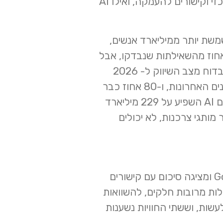
עצמה מסבירה שעם יכולות חיפוש גנרטיביות, המשתמש מקבל תמונת מצב עם מידע מרכזי וקישורים להעמקה, ואילו AI
גדול. Google כתבה במרץ 2025 ש-AI Overviews כבר משמשת יותר ממיליארד אנשים,
ר רחב מתחילת 2026 נמצא שבאופן כללי AI Overviews הופיעו בכמעט 13.7 אחוז מהשאילתות שנבדקו, אבל
בדוח מצב השיווק ל- 2026
מצאה ש 61 אחוז מהמשווקים רואים ב-AI את ההפרעה הגדולה ביותר לשיווק ב-20 השנים האחרונות, ו-80 אחוז כבר
שדווחו ברויטרס, שלפיהם AI השפיע על 229 מיליארד
להבין למה מותגים, בעיקר מותגי צרכנות, לא יכולים
AI Overviews היא שכבת תשובה גנרטיבית שמופיעה בתוך תוצאות החיפוש של Google ומציגה סיכום עם קישורים
ד לשאלות מרובות חלקים, להשוואות
G מציינת ש-AI Mode מרחיב את מה ש AI Overviews יודעת לעשות, וששתי החוויות נשענות