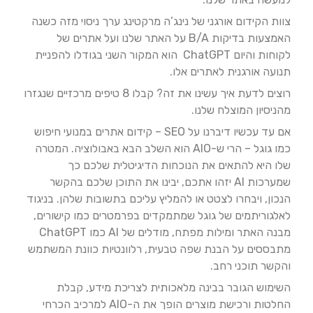
צוות הקידום אורגני של נינג’ה מרקטינג ערך ניסוי מזה כשנה
האמצעות בדיקות B/A על האתר שלנו ועל אתרים של
לקוחות והיום ChatGPT הוא המקור השני בגודלו להפניית
תנועה אורגנית לאתרים אלו.
רוצים לדעת איך עשינו את זה? קבלו 8 טיפים מרכזיים שנגזרו
מהניסיון המוצלח שלנו.
אם עד עכשיו דיברנו על SEO – קידום אתרים במנועי חיפוש
כמו גוגל – הרי ש-AIO הוא השלב הבא באבולוציה. המטרה
שלו היא להתאים את הנוכחות הדיגיטלית שלכם כך
שמערכות AI יזהו אתכם, יבינו את התוכן שלכם בהקשר
הנכון, ויבחרו לצטט או להמליץ עליכם בתשובות שלהן. בניגוד
לאלגוריתמים של גוגל שמתמקדים בפרמטרים כמו קישורים,
מבנה האתר ומילות מפתח, מודלים של AI כמו ChatGPT
מתבססים על הבנת שפה טבעית, רלוונטיות כוונת המשתמש
והקשר תוכני רחב.
השימוש הגובר בבינה מלאכותית לצריכת מידע, קבלת
החלטות ורכישת מוצרים הופך את ה-AIO למרכיב הכרחי