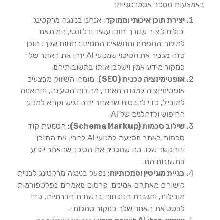
באמצעות מספר אסטרטגיות:
יצירת תוכן איכותי וממוקד
: אנחנו בנינגה מרקטינג
יכולים ליצור עבורך תוכן עשיר ורלוונטי, המותאם
למילות המפתח והנושאים החמים בתחום שלך. תוכן
כזה מגביר את הסיכוי שמנועי AI יזהו את האתר שלך
כמקור מידע אמין וישלבו אותו בתשובותיהם.
אופטימיזציה טכנית
(SEO)
: מומחי השיווק מבצעים
אופטימיזציה למבנה האתר, מהירות הטעינה, והתאמה
למובייל, כדי להבטיח שהאתר יהיה נגיש וקריא למנועי
החיפוש ולזחלנים של AI.
שילוב סכמות
(Schema Markup)
: הטמעת קוד
סכמות באתר מסייעת למנועי AI להבין את התוכן
וההקשר שלו, מה שמגביר את הסיכוי שהאתר יופיע
בתשובותיהם.
בניית מוניטין וסמכותיות
: נפעל בנינגה מרקטינג לבניית
קישורים מאתרים אמינים, פרסום מאמרים בפלטפורמות
מובילות, והגברת הנוכחות ברשתות חברתיות, כדי
לבסס את האתר שלך כמקור סמכותי.