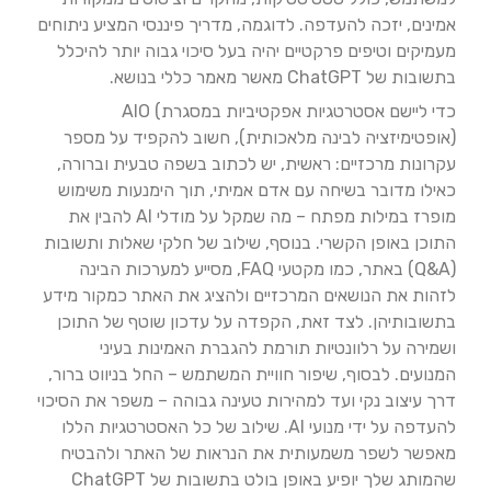
אמינים, יזכה להעדפה. לדוגמה, מדריך פיננסי המציע ניתוחים
מעמיקים וטיפים פרקטיים יהיה בעל סיכוי גבוה יותר להיכלל
בתשובות של ChatGPT מאשר מאמר כללי בנושא.
כדי ליישם אסטרטגיות אפקטיביות במסגרת) AIO
(אופטימיזציה לבינה מלאכותית), חשוב להקפיד על מספר
עקרונות מרכזיים: ראשית, יש לכתוב בשפה טבעית וברורה,
כאילו מדובר בשיחה עם אדם אמיתי, תוך הימנעות משימוש
מופרז במילות מפתח – מה שמקל על מודלי AI להבין את
התוכן באופן הקשרי. בנוסף, שילוב של חלקי שאלות ותשובות
(Q&A) באתר, כמו מקטעי FAQ, מסייע למערכות הבינה
לזהות את הנושאים המרכזיים ולהציג את האתר כמקור מידע
בתשובותיהן. לצד זאת, הקפדה על עדכון שוטף של התוכן
ושמירה על רלוונטיות תורמת להגברת האמינות בעיני
המנועים. לבסוף, שיפור חוויית המשתמש – החל בניווט ברור,
דרך עיצוב נקי ועד למהירות טעינה גבוהה – משפר את הסיכוי
להעדפה על ידי מנועי AI. שילוב של כל האסטרטגיות הללו
מאפשר לשפר משמעותית את הנראות של האתר ולהבטיח
שהמותג שלך יופיע באופן בולט בתשובות של ChatGPT