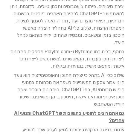
יצירת סיכומים, פיתוח צ’אטבוטים ותכנון טיולים. ​ לדוגמה, ניתן
להשתמש ב-ChatGPT לכתיבת מאמרים, פוסטים ברשתות
חברתיות, תיאורי מוצרים ועוד, תוך התאמה לסגנון ולמילות
המפתח הרצויות. שילוב כלי AI בתהליך היצירה מאפשר
חיסכון בזמן ומשאבים, ומבטיח שהתוכן יהיה מותאם לקהל
היעד. ​
בנוסף, כלים כמו Rytr.me ו-Polylm.com מספקים פתרונות
ליצירת תוכן בעברית, המאפשרים למשתמשים לייצר תוכן
איכותי ומותאם אישית במהירות ובקלות. ​
שילוב כלי AI בתהליכי יצירת התוכן והאופטימיזציה הוא צעד
חיוני עבור עסקים המעוניינים לשפר את נוכחותם במנועי
חיפוש מבוססי AI, כמו ChatGPT. היתרונות כוללים יצירת
תוכן איכותי ומותאם אישית, חיסכון בזמן ומשאבים, ושיפור
חוויית המשתמש
גם אתם רוצים להופיע בתשובות של
ChatGPT
ומנועי
AI
אחרים?
אנחנו, בנינגה מרקטינג יכולים לסייע לעסק שלך להופיע