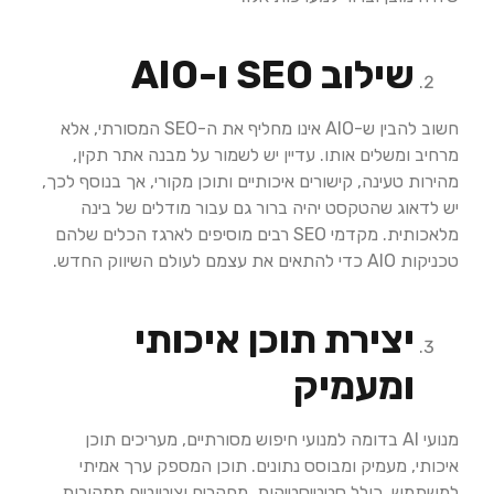
שילוב
SEO
ו
-AIO
חשוב להבין ש-AIO אינו מחליף את ה-SEO המסורתי, אלא
מרחיב ומשלים אותו. עדיין יש לשמור על מבנה אתר תקין,
מהירות טעינה, קישורים איכותיים ותוכן מקורי, אך בנוסף לכך,
יש לדאוג שהטקסט יהיה ברור גם עבור מודלים של בינה
מלאכותית. מקדמי SEO רבים מוסיפים לארגז הכלים שלהם
טכניקות AIO כדי להתאים את עצמם לעולם השיווק החדש.
יצירת תוכן איכותי
ומעמיק
מנועי AI בדומה למנועי חיפוש מסורתיים, מעריכים תוכן
איכותי, מעמיק ומבוסס נתונים. תוכן המספק ערך אמיתי
למשתמש, כולל סטטיסטיקות, מחקרים וציטוטים ממקורות