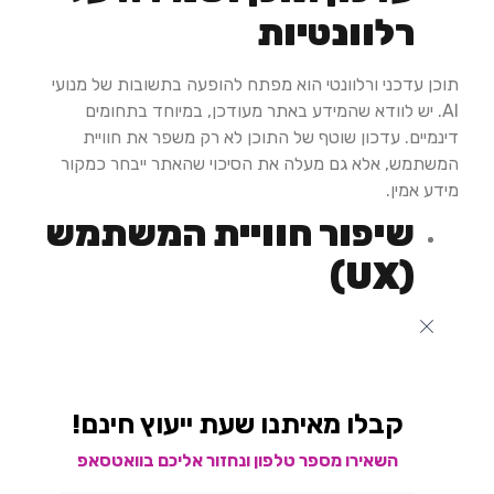
רלוונטיות
תוכן עדכני ורלוונטי הוא מפתח להופעה בתשובות של מנועי
AI. יש לוודא שהמידע באתר מעודכן, במיוחד בתחומים
דינמיים. עדכון שוטף של התוכן לא רק משפר את חוויית
המשתמש, אלא גם מעלה את הסיכוי שהאתר ייבחר כמקור
מידע אמין.​
שיפור חוויית המשתמש
(UX)
חוויית משתמש טובה משפיעה על דירוג האתר במנועי
החיפוש. אתר עם ניווט ברור, עיצוב נקי ומהירות טעינה גבוהה
יזכה להעדפה. מנועי AI, כמו ChatGPT, שואפים לספק
למשתמשים תשובות מהירות ומדויקות, ולכן יעדיפו להפנות
קבלו מאיתנו שעת ייעוץ חינם!
לאתרים המציעים חוויית משתמש מיטבית.​
השאירו מספר טלפון ונחזור אליכם בוואטסאפ