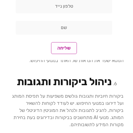
מחקר מילות מפתח
והתאמת התוכן
הבנת מילות המפתח שהמשתמשים מחפשים והתאמת התוכן
בהתאם היא קריטית. מחקר מילות מפתח יסייע לכם להבין
אילו נושאים מעניינים את הקהל שלכם, ולאפשר לכם ליצור
שליחה
תוכן מותאם. שילוב מילות המפתח בתוכן, בכותרות ובתגיות
המטא ישפר את הנראות של האתר במנועי החיפוש. ​
ניהול ביקורות ותגובות
ביקורות חיוביות ותגובות גולשים משפיעות על תפיסת המותג
ועל דירוגו במנועי החיפוש. יש לעודד לקוחות להשאיר
ביקורות, להגיב לתגובות ולנהל את המוניטין הדיגיטלי של
המותג. מנועי AI מתחשבים בביקורות ובדירוגים בעת בחירת
מקורות המידע לתשובותיהם. ​