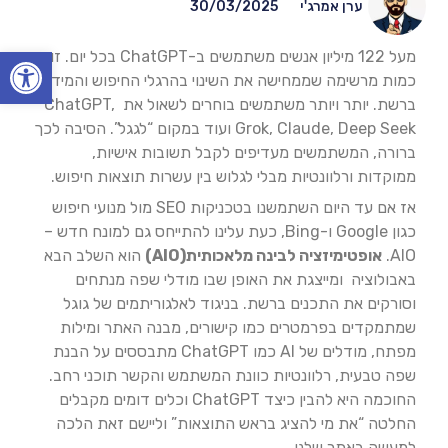
ערן אמרג'י
30/03/2025
Open toolbar
מעל 122 מיליון אנשים משתמשים ב-ChatGPT בכל יום. זו
כמות מרשימה שממחישה את השינוי בהרגלי החיפוש והמידע
ברשת. יותר ויותר משתמשים בוחרים לשאול את ChatGPT,
Grok, Claude, Deep Seek ועוד במקום “לגגל”. הסיבה לכך
ברורה, המשתמשים מעדיפים לקבל תשובות אישיות,
ממוקדות ורלוונטיות מבלי לגלוש בין עשרות תוצאות חיפוש.
אז אם עד היום השתמשנו בטכניקות SEO מול מנועי חיפוש
כגון Google ו-Bing, כעת עלינו להתייחס גם למונח חדש –
AIO.
אופטימיזציה לבינה מלאכותית(
AIO
)
הוא השלב הבא
באבולוציה ומייצגת את האופן שבו מודלי שפה מנתחים
וסורקים את התכנים ברשת. בניגוד לאלגוריתמים של גוגל
שמתמקדים בפרמטרים כמו קישורים, מבנה האתר ומילות
מפתח, מודלים של AI כמו ChatGPT מתבססים על הבנת
שפה טבעית, רלוונטיות כוונת המשתמש והקשר תוכני רחב.
החוכמה היא להבין כיצד ChatGPT וכלים דומים מקבלים
החלטה “את מי להציג בראש התוצאות” וליישם זאת הלכה
למעשה באתר שלנו.