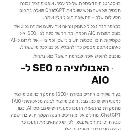
באסטרטגיה הדיגיטלית של כל עסק. אופטימיזציה נכונה
תבטיח שכאשר גולש ישאל את ChatGPT שאלה בתחום
הפעילות שלך – התשובה תוביל אליו אותך.
במאמר הזה נצלול לעומק ונראה איך עושים את זה נכון: איך
בונים תשתית AIO חכמה, מה הקשר בינה לבין SEO, אילו
טקטיקות תוכן וטכניות חשוב ליישם, וכמובן – איך לגרום ל-AI
לאהוב אתכם מספיק כדי להמליץ עליכם לכל מי ששואל.
מוכנים להופיע איפה שבאמת חשוב? בואו נתחיל.
האבולוציה מ
SEO
ל-
AIO
בעוד שקידום אתרים מסורתי (SEO) מתמקד באופטימיזציה
למנועי חיפוש כמו גוגל, אופטימיזציה לבינה מלאכותית (AIO)
מתמקדת בהתאמת התוכן למנועי חיפוש מבוססי AI, כגון
ChatGPT. מודלים אלו מעדיפים הבנה הקשרית, עיבוד שפה
טבעית וכוונת המשתמש, ולכן יש להתאים את התוכן כך
שיהיה מובן וברור למערכות אלו.