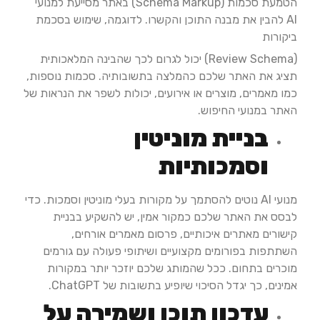
הטמעת סכמות (Schema Markup) באתר מסייעת למנועי
AI להבין את מבנה התוכן והקשרו. לדוגמה, שימוש בסכמת
ביקורות
(Review Schema) יכול לגרום לכך שהבינה המלאכותית
תציג את האתר שלכם כהמלצה בתשובותיה. סכמות נוספות,
כמו מאמרים, מוצרים או אירועים, יכולות לשפר את הנראות של
האתר במנועי החיפוש.
בניית מוניטין
וסמכותיות
מנועי AI נוטים להסתמך על מקורות בעלי מוניטין וסמכות. כדי
לבסס את האתר שלכם כמקור אמין, יש להשקיע בבניית
קישורים מאתרים איכותיים, פרסום מאמרים אורחים,
השתתפות בפורומים מקצועיים ושיתופי פעולה עם גורמים
מוכרים בתחום. ככל שהמותג שלכם יוזכר יותר במקורות
אמינים, כך יגדל הסיכוי שיופיע בתשובות של ChatGPT. ​
עדכון תוכן ושמירה על