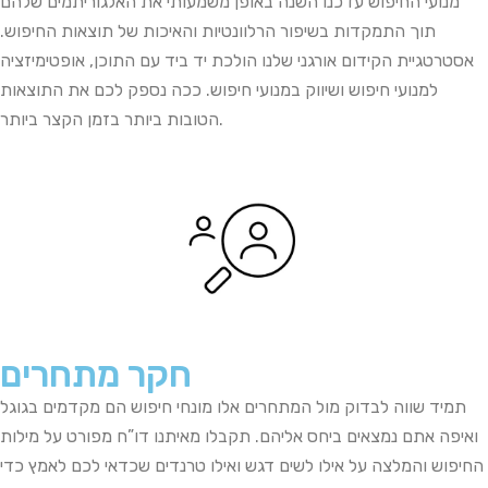
מנועי
החיפוש
עדכנו
השנה
באופן
משמעותי
את
האלגוריתמים
שלהם
תוך
התמקדות
בשיפור
הרלוונטיות
והאיכות
של
תוצאות
החיפוש
.
אסטרטגיית הקידום אורגני שלנו הולכת יד ביד עם ה
תוכן
,
אופטימיזציה
למנועי חיפוש
ושיווק
במנועי
חיפוש. ככה נספק לכם את התוצאות
הטובות ביותר בזמן הקצר ביותר.
חקר מתחרים
תמיד שווה לבדוק מול המתחרים אלו מונחי חיפוש הם מקדמים בגוגל
ואיפה אתם נמצאים ביחס אליהם. תקבלו מאיתנו דו”ח מפורט על מילות
החיפוש והמלצה על אילו לשים דגש ואילו טרנדים שכדאי לכם לאמץ כדי