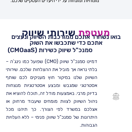
מומחיות
ומונחות
על
ידי
היעדים
העסקיים
שלכם
.
מעטפת
שירותי שיווק
בואו נשחרר אתכם ממורכבות השיווק ונעצים
אתכם כדי שתכבשו את השוק
סמנכ"ל שיווק כשירות (CMOaaS)
דמיינו סמנכ”ל שיווק (CMO) שפועל כמו נינג’ה –
בלתי נראה אך מוביל את ההצלחות שלכם. שירותי
השיווק שלנו במיקור חוץ מעניקים לכם שותף
אסטרטגי שמגבש ומבצע אסטרטגיות מנצחות
בדיוק מרבי. באמצעות מודל זה, תוכלו להוציא את
ניהול השיווק לצוות מומחים שיעבוד מרחוק או
אצלכם במשרד לפי הצורך. כך תיהנו מכל
היתרונות של סמנכ”ל שיווק פנימי – ללא העלויות
הגבוהות.