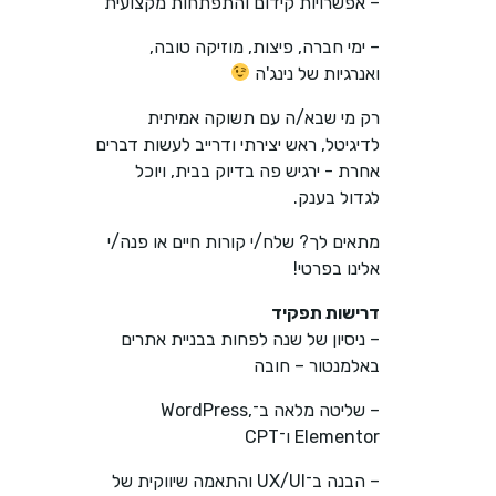
– אפשרויות קידום והתפתחות מקצועית
– ימי חברה, פיצות, מוזיקה טובה,
ואנרגיות של נינג'ה
רק מי שבא/ה עם תשוקה אמיתית
לדיגיטל, ראש יצירתי ודרייב לעשות דברים
אחרת - ירגיש פה בדיוק בבית, ויוכל
לגדול בענק.
מתאים לך? שלח/י קורות חיים או פנה/י
אלינו בפרטי!
דרישות תפקיד
– ניסיון של שנה לפחות בבניית אתרים
באלמנטור – חובה
– שליטה מלאה ב־WordPress,
Elementor ו־CPT
– הבנה ב־UX/UI והתאמה שיווקית של