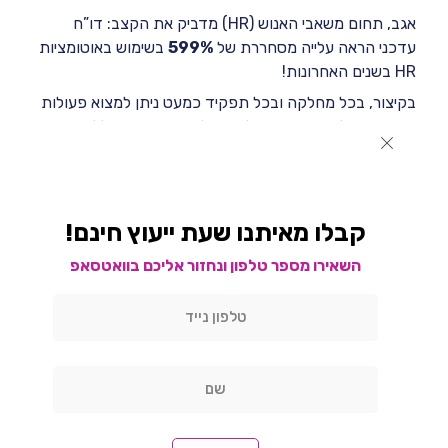
אגב, תחום משאבי האנוש (HR) מדביק את הקצב: דו”ח
עדכני הראה עלייה מסחררת של
599%
בשימוש באוטומציות
HR בשנים האחרונות!
בקיצור, בכל מחלקה ובכל תפקיד כמעט ניתן למצוא פעולות
שחוזרות על עצמן ואפשר להפוך לאוטומטיות. הכלל המנחה
הוא חפשו את נקודות הכאב שבהן מבוזבז זמן יקר או
שנופלות טעויות, שם כנראה מסתתר פוטנציאל גבוה
לאוטומציות שיפתרו את הבעיה.
קבלו מאיתנו שעת ייעוץ חינם!
פיתוח אוטומציות מותאמות אישית
מעבר לכלים הקיימים
השאירו מספר טלפון ונחזור אליכם בוואטסאפ
האם תמיד אפשר להסתפק בכלים מוכנים? ברוב המקרים כן,
אבל לפעמים העסק שלכם דורש משהו מיוחד שאין לו פתרון
“מהקופסה”. זה יכול לקרות אם יש לכם מערכות פנימיות
ייחודיות, או תהליך עסקי יוצא דופן שלא נתמך בכלי
האוטומציות הגנריים. במקרים כאלה נדרש פיתוח אוטומציות
מותאמות אישית. כתיבת סקריפטים או שימוש ב-API כדי
לחבר בין מערכות, ואף שימוש בטכנולוגיות RPA) Robotic