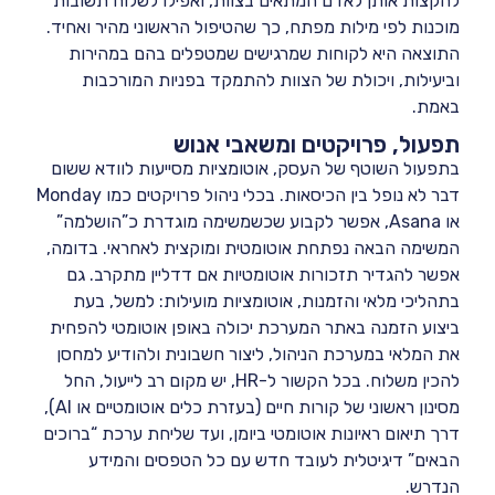
להקצות אותן לאדם המתאים בצוות, ואפילו לשלוח תשובות
מוכנות לפי מילות מפתח, כך שהטיפול הראשוני מהיר ואחיד.
התוצאה היא לקוחות שמרגישים שמטפלים בהם במהירות
וביעילות, ויכולת של הצוות להתמקד בפניות המורכבות
באמת.
תפעול, פרויקטים ומשאבי אנוש
בתפעול השוטף של העסק, אוטומציות מסייעות לוודא ששום
דבר לא נופל בין הכיסאות. בכלי ניהול פרויקטים כמו Monday
או Asana, אפשר לקבוע שכשמשימה מוגדרת כ”הושלמה”
המשימה הבאה נפתחת אוטומטית ומוקצית לאחראי. בדומה,
אפשר להגדיר תזכורות אוטומטיות אם דדליין מתקרב. גם
בתהליכי מלאי והזמנות, אוטומציות מועילות: למשל, בעת
ביצוע הזמנה באתר המערכת יכולה באופן אוטומטי להפחית
את המלאי במערכת הניהול, ליצור חשבונית ולהודיע למחסן
להכין משלוח. בכל הקשור ל-HR, יש מקום רב לייעול, החל
מסינון ראשוני של קורות חיים (בעזרת כלים אוטומטיים או AI),
דרך תיאום ראיונות אוטומטי ביומן, ועד שליחת ערכת “ברוכים
הבאים” דיגיטלית לעובד חדש עם כל הטפסים והמידע
הנדרש.