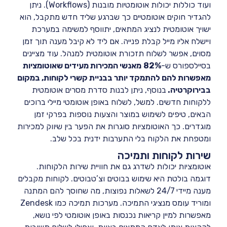
ועוד כוללות יכולות אוטומטיות מובנות (Workflows). ניתן
להגדיר חוקים אוטומטיים כך שברגע שליד חדש מתקבל, הוא
ישויך אוטומטית לנציג המתאים, יתווסף למשימה במערכת
ויישלח אליו מייל קבלת פנייה. אם ליד לא קיבל מענה תוך זמן
מסוים, אפשר לשלוח תזכורת אוטומטית למנהל. עוד מציינים
בסיילספורס ש-
82%
מאנשי המכירות מעידים שאוטומציות
מאפשרות להם להתמקד יותר בבניית קשרי לקוחות, במקום
בבירוקרטיה.
בנוסף, ניתן לבנות סדרת מסרים אוטומטית
ללקוחות חדשים. למשל, לשלוח באופן אוטומטי מיילי ברוכים
הבאים, טיפים לשימוש במוצר והצעות נוספות בפרקי זמן
מוגדרים. כך האוטומציות סוגרות את הפער בין שיווק למכירות
ומטפחת את הלקוח בלי התערבות ידנית בכל שלב.
שירות לקוחות ותמיכה
אוטומציות יכולות לשדרג גם את חוויית שירות הלקוחות.
דוגמה בולטת היא שימוש בבוטים וצ’טבוטים. לקוחות מקבלים
מענה מיידי 24/7 לשאלות נפוצות, מה שחוסך להם המתנה
ומוריד עומס מנציגי התמיכה. מערכות תמיכה כמו Zendesk
מאפשרות למיין קריאות נכנסות באופן אוטומטי לפי נושא,