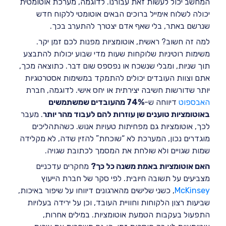
המחשב יכול לעשות זאת עבורנו. לדוגמה, מערכת אוטומטית
יכולה לשלוח אימייל ברוכים הבאים אוטומטי ללקוח חדש
שנרשם באתר, בלי שאף אדם יצטרך להתערב בכך.
למה זה חשוב? ראשית, אוטומציות מפנות לכם זמן יקר.
משימות רוטיניות שלוקחות שעות מדי שבוע יכולות להתבצע
תוך שניות, ומבלי שנשכח או נפספס שום דבר. כתוצאה מכך,
אתם וצוות העובדים יכולים להתמקד במשימות אסטרטגיות
יותר שדורשות חשיבה יצירתית או יחס אישי. לדוגמה, חברת
האבספוט
דיווחה ש-
74% מהעובדים שמשתמשים
באוטומציות טוענים שן עוזרות להם לעבוד מהר יותר
. מעבר
לכך, אוטומציות גם מפחיתות טעויות אנוש. כשהתהליכים
מוגדרים נכון, המערכת לא “שוכחת” להזין שדה, לא מקלידה
שמות שגויים ולא שולחת את המסמך לכתובת שגויה.
האם אוטומציות באמת משנה כל כך?
מחקרים עדכניים
מצביעים על תשובה חיובית. לפי סקר של חברת הייעוץ
McKinsey
, כשני שלישים מהארגונים דיווחו על שיפור באיכות,
שביעות רצון הלקוחות וחוויית העובד, וכן על ירידה בעלויות
התפעול בעקבות הטמעת אוטומציות. במילים אחרות,