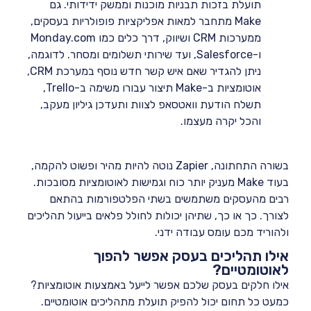
תועלת בזכות תבניות מוכנות וממשק ידידותי. גם
Make מתחבר למאות אפליקציות פופולריות בעסקים,
ממערכות CRM ושיווק, דרך כלים כמו Monday.com
ו-Salesforce, ועד שירותי תשלומים ומסחר. לדוגמה,
ניתן להגדיר שאם איש קשר חדש נוסף במערכת CRM,
אוטומציות ב-Make תיצור עבורו משימה ב-Trello,
תשלח הודעת וואטסאפ לצוות ותעדכן גיליון מעקב,
והכל יקרה מעצמו.
בשורה התחתונה, Zapier נוטה להיות מהיר ופשוט להקמה,
בעוד Make מעניק יותר כוח וגמישות לאוטומציות מסובכות.
רבים מהעסקים משתמשים בשתי הפלטפורמות בהתאם
לצורך. כך או כך, שתיהן יכולות לחולל פלאים בייעול תהליכים
ולהוריד מכם עומס עבודה ידני.
אילו תהליכים בעסק אפשר להפוך
לאוטומטיים?
אילו חלקים בעסק שלכם אפשר לייעל באמצעות אוטומציות?
כמעט כל תחום יכול להפיק תועלת מתהליכים אוטומטיים.