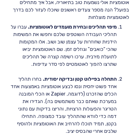
אוטומציות אולי נשמעות טוב בתיאוריה, אבל איך מתחילים
בפועל? הנה מספר צעדים ראשונים שיוכלו לעזור לכם בדרך
לאוטומציות מוצלחות
מיפוי תהליכים ובחירת מועמדים לאוטומציות.
עברו על
תהליכי העבודה השוטפים שלכם וחפשו את המשימות
הידניות שחוזרות על עצמן שוב ושוב. אלו המקומות
שהכי “כואבים” וגוזלים זמן. שם האוטומציות יביאו
לתועלת מירבית. ערכו רשימה קצרה של תהליכים
שתרצו להפוך לאוטומטיים לפי סדר עדיפות.
התחלה בפיילוט קטן ובדיקה יסודית.
בחרו תהליך
אחד פשוט יחסית ונסו לבצע אוטומציות באמצעות אחד
הכלים שהזכרנו (לדוגמה, Zapier או הכלי המובנה
במערכת שאתם כבר משתמשים בה). הגדירו את
הטריגר והפעולות הרצויות, והריצו בדיקות עם נתוני
דמה כדי לוודא שהתהליך עובד כמצופה. התחילו
בקטן, תמיד תוכלו להרחיב את האוטומציות ולהוסיף
שלבים אחרי שהבסיס יציב.