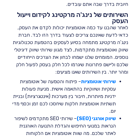
חיובית בדרך שבה אתם עובדים.
השירותים של נינג'ה מרקטינג לקידום וייעול
העסק
לאחר שהבנו עד כמה אוטומציות יכולות לקדם את העסק,
כדאי לדעת שאינכם צריכים לצעוד בדרך הזו לבד. חברת
נינג’ה מרקטינג מתמחה בסיוע לעסקים בהטמעת טכנולוגיות
שיווק ואוטומציות מתקדמות, לצד מגוון שירותי שיווק דיגיטלי
נוספים. המומחים שלנו ישמחו לבחון את הצרכים הייחודיים
שלכם וליישם פתרונות שיגרמו לכל חלק בעסק לפעול חלק
ומהר יותר. בין השירותים שאנו מציעים:
שירותי אוטומצ
י
ות
– פיתוח והטמעה של אוטומציות
עסקיות ושיווקיות בהתאמה אישית. מניעת פעולות
ידניות מיותרות, חיבור בין מערכות (אינטגרציות) ובניית
תשתיות אוטומציות חלקות שיחסכו לכם זמן וכסף מדי
יום.
שיווק אורגני (SEO)
– שירותי SEO מתקדמים לשיפור
הנראות במנועי החיפוש והגדלת התנועה האורגנית
לאתר שלכם. מה שוות אוטומציות אם הלקוחות