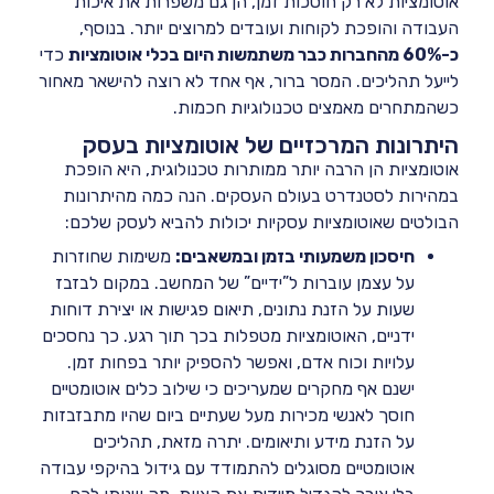
אוטומציות לא רק חוסכות זמן, הן גם משפרות את איכות
העבודה והופכת לקוחות ועובדים למרוצים יותר. בנוסף,
כ-60% מהחברות כבר משתמשות היום בכלי אוטומציות
כדי
לייעל תהליכים. המסר ברור, אף אחד לא רוצה להישאר מאחור
כשהמתחרים מאמצים טכנולוגיות חכמות.
היתרונות המרכזיים של אוטומציות בעסק
אוטומציות הן הרבה יותר ממותרות טכנולוגית, היא הופכת
במהירות לסטנדרט בעולם העסקים. הנה כמה מהיתרונות
הבולטים שאוטומציות עסקיות יכולות להביא לעסק שלכם:
חיסכון משמעותי בזמן ובמשאבים:
משימות שחוזרות
על עצמן עוברות ל”ידיים” של המחשב. במקום לבזבז
שעות על הזנת נתונים, תיאום פגישות או יצירת דוחות
ידניים, האוטומציות מטפלות בכך תוך רגע. כך נחסכים
עלויות וכוח אדם, ואפשר להספיק יותר בפחות זמן.
ישנם אף מחקרים שמעריכים כי שילוב כלים אוטומטיים
חוסך לאנשי מכירות מעל שעתיים ביום שהיו מתבזבזות
על הזנת מידע ותיאומים. יתרה מזאת, תהליכים
אוטומטיים מסוגלים להתמודד עם גידול בהיקפי עבודה