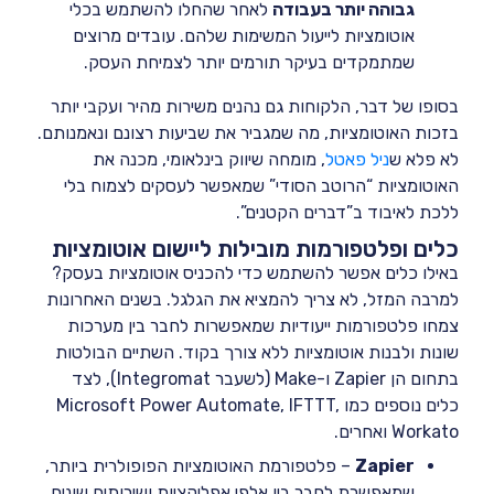
גבוהה יותר בעבודה
לאחר שהחלו להשתמש בכלי
אוטומציות לייעול המשימות שלהם. עובדים מרוצים
שמתמקדים בעיקר תורמים יותר לצמיחת העסק.
בסופו של דבר, הלקוחות גם נהנים משירות מהיר ועקבי יותר
בזכות האוטומציות, מה שמגביר את שביעות רצונם ונאמנותם.
לא פלא ש
ניל פאטל
, מומחה שיווק בינלאומי, מכנה את
האוטומציות “הרוטב הסודי” שמאפשר לעסקים לצמוח בלי
ללכת לאיבוד ב”דברים הקטנים”.
כלים ופלטפורמות מובילות ליישום אוטומציות
באילו כלים אפשר להשתמש כדי להכניס אוטומציות בעסק?
למרבה המזל, לא צריך להמציא את הגלגל. בשנים האחרונות
צמחו פלטפורמות ייעודיות שמאפשרות לחבר בין מערכות
שונות ולבנות אוטומציות ללא צורך בקוד. השתיים הבולטות
בתחום הן Zapier ו-Make (לשעבר Integromat), לצד
כלים נוספים כמו Microsoft Power Automate, IFTTT,
Workato ואחרים.
Zapier
– פלטפורמת האוטומציות הפופולרית ביותר,
שמאפשרת לחבר בין אלפי אפליקציות ושירותים שונים.