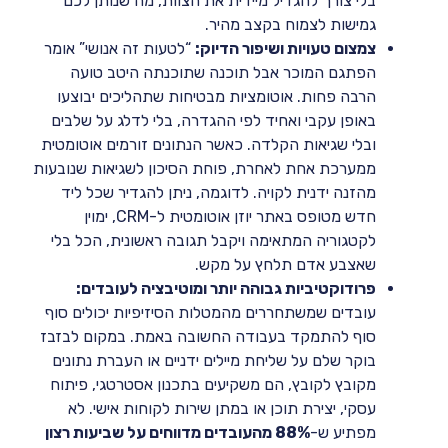
בלי צורך להגדיל מיידית את הצוות, מה שנותן לכם
גמישות לצמוח בקצב מהיר.
צמצום טעויות ושיפור הדיוק:
“לטעות זה אנושי” אומר
הפתגם המוכר אבל תוכנה שתוכנתה היטב טועה
הרבה פחות. אוטומציות מבטיחות שתהליכים יבוצעו
באופן עקבי ואחיד לפי ההגדרה, בלי לדלג על שלבים
ובלי שגיאות הקלדה. כאשר הנתונים זורמים אוטומטית
ממערכת אחת לאחרת, פוחת הסיכון לשגיאות שנובעות
מהזנה ידנית לקויה. לדוגמה, ניתן להגדיר שכל ליד
חדש מטופס באתר יוזן אוטומטית ל-CRM, ימוין
לקטגוריה המתאימה ויקבל תגובה ראשונית, הכל בלי
שאצבע אדם תלחץ על מקש.
פרודוקטיביות גבוהה יותר ומוטיבציה לעובדים:
עובדים שמשתחררים מהמטלות הסיזיפיות יכולים סוף
סוף להתמקד בעבודה החשובה באמת. במקום לבזבז
בוקר שלם על שליחת מיילים ידניים או העברת נתונים
מקובץ לקובץ, הם משקיעים בתכנון אסטרטגי, פיתוח
עסקי, יצירת תוכן או במתן שירות לקוחות אישי. לא
מפתיע ש-
88% מהעובדים מדווחים על שביעות רצון