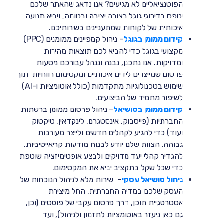
הפוטנציאליים לא מגיעים? אנו נדאג שהאתר שלכם
יטפס בדירוגי גוגל בצורה יציבה ובטוחה, ויביא תנועה
איכותית של לקוחות שמתעניינים בשירותיכם.
קידום ממומן בגוגל
– ניהול קמפיינים ממומנים (PPC)
מקצועי בגוגל כדי להביא לכם תוצאות מהירות
ומדויקות. אנו נתכנן, נבנה וננהל עבורכם מסעות
פרסום שמייצרים לידים איכותיים ומקסימום רווחיות תוך
שימוש בטכנולוגיות מתקדמות (כולל אוטומציות ו-AI)
לשיפור מתמיד של הביצועים.
קידום ממומן בסושיאל
– ניהול פרסום ממומן ברשתות
החברתיות (פייסבוק, אינסטגרם, לינקדאין, טיקטוק
ועוד) כדי להגיע לקהלים חדשים ולייצר מעורבות
גבוהה. הצוות שלנו יודע לבנות מודעות קריאייטיביות,
להגדיר קהלי יעד מדויקים ולבצע אופטימיזציה שוטפת
כדי שכל שקל בתקציב יביא את המקסימום.
ניהול סושיאל עסקי
– שירות מלא לניהול הנוכחות של
העסק שלכם במדיה החברתית. החל מיצירת
אסטרטגיית תוכן, דרך פרסום עקבי של פוסטים (וכן,
גם כאן ניעזר באוטומציות לתזמון ולניהול), ועד