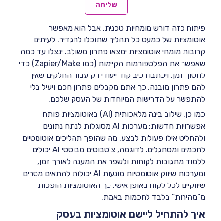
Process Automation) כדי לבצע פעולות באופן אוטומטי
שליחה
במערכות שאין להן חיבור פתוח.
פיתוח כזה דורש מומחיות טכנית, אבל הוא מאפשר
אוטומציות של כמעט כל תהליך שתוכלו להגדיר. לעיתים
קרובות מומחי אוטומציות ימצאו פתרון משולב. ינצלו עד כמה
שאפשר את הפלטפורמות הקיימות (כמו Zapier/Make) כדי
לחסוך זמן, ויכתבו רכיב קוד ייעודי רק עבור החלקים שאין
להם פתרון מובנה. כך אתם מקבלים פתרון חכם ויעיל בלי
להתפשר על הדרישות המיוחדות של העסק שלכם.
כמו כן, שילוב בינה מלאכותית (AI) באוטומציות פותח
אפשרויות חדשות: מערכות AI מסוגלות לנתח נתונים
ולהחליט אילו פעולות לבצע, מה שהופך תהליכים אוטומטיים
לחכמים ומסתגלים. לדוגמה, צ’טבוטים מבוססי AI יכולים
ללמוד מתגובות לקוחות ולשפר את המענה לאורך זמן,
ומערכות שיווק אוטומטיות מונעות AI יכולות להתאים מסרים
שיווקיים לכל לקוח באופן אישי. כך האוטומציות הופכות
מ”מהירות” בלבד לחכמות באמת.
איך להתחיל ליישם אוטומציות בעסק