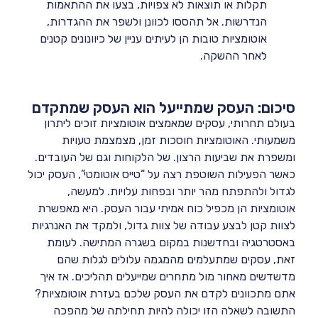
תקלות או תוצאות לא צפויות, בצעו את ההתאמות
הנדרשות. אל תהססו לכוונן ולשפר את ההגדרות,
אוטומציות טובות הן לעיתים עניין של כיוונונים קטנים
לאחר ההשקה.
סיכום: העסק שמתייעל הוא העסק שמתקדם
בעולם תחרותי, עסקים שמאמצים אוטומציות זוכים ליתרון
משמעותי. האוטומציות חוסכות זמן, מצמצמת טעויות
ומשפרת את שביעות הרצון. של הלקוחות וגם של העובדים.
כאשר הפעילות השוטפת רצה על “טייס אוטומטי”, העסק יכול
לגדול ולהתפתח מהר יותר ובפחות עלויות. למעשה,
אוטומציות הן מכפיל כוח אמיתי עבור העסק. היא מאפשרת
לצוות קטן לבצע עבודה של צוות גדול, ולמקד את האנרגיות
באסטרטגיה ובחדשנות במקום בשגרה המתישה. לעומת
זאת, עסקים שמתעלמים מהמגמה עלולים לגלות שהם
מדשדשים מאחור מול מתחרים שמייעלים תהליכים. אז איך
אתם מתכוונים לקדם את העסק שלכם בעזרת אוטומציות?
התשובה לשאלה הזו יכולה להיות תחילתה של מהפכה