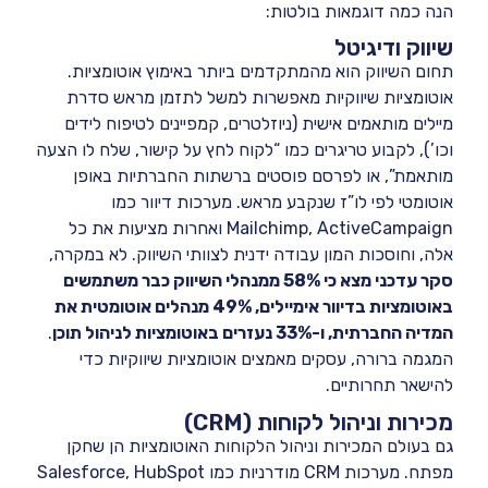
הנה כמה דוגמאות בולטות:
שיווק ודיגיטל
תחום השיווק הוא מהמתקדמים ביותר באימוץ אוטומציות.
אוטומציות שיווקיות מאפשרות למשל לתזמן מראש סדרת
מיילים מותאמים אישית (ניוזלטרים, קמפיינים לטיפוח לידים
וכו’), לקבוע טריגרים כמו “לקוח לחץ על קישור, שלח לו הצעה
מותאמת”, או לפרסם פוסטים ברשתות החברתיות באופן
אוטומטי לפי לו”ז שנקבע מראש. מערכות דיוור כמו
Mailchimp, ActiveCampaign ואחרות מציעות את כל
אלה, וחוסכות המון עבודה ידנית לצוותי השיווק. לא במקרה,
סקר עדכני מצא כי
58% ממנהלי השיווק כבר משתמשים
באוטומציות בדיוור אימיילים, 49% מנהלים אוטומטית את
המדיה החברתית, ו-33%
נעזרים באוטומציות לניהול תוכן
.
המגמה ברורה, עסקים מאמצים אוטומציות שיווקיות כדי
להישאר תחרותיים.
מכירות וניהול לקוחות (CRM)
גם בעולם המכירות וניהול הלקוחות האוטומציות הן שחקן
מפתח. מערכות CRM מודרניות כמו Salesforce, HubSpot