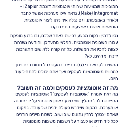
המובילות שמציעות שירותי אוטומציות דוגמת Zapier ו-
Make) Integromat), נראה אילו מערכות אפשר לחבר
ולאחד באמצעותן, וגם נגלה איך ניתן ליצור אוטומציות
מותאמות אישית באמצעות כתיבת קוד.
נסו לדמיין: לקוח מבצע רכישה באתר שלכם, ובו ברגע מופקת
עבורו חשבונית אוטומטית, המלאי מתעדכן, והודעה נשלחת
לצוות להכין את המשלוח, כל זה קורה ללא שום התערבות
ידנית. מדהים, לא?
המשיכו לקרוא כדי לגלות כיצד כמעט בכל תחום כיום ניתן
להרוויח מאוטומציות לעסקים ואיך אתם יכולים להתחיל עוד
היום.
מה זה אוטומציות לעסקים ולמה זה חשוב?
מה זאת אומרת “אוטומציות לעסקים”? אוטומציות לעסקים
מתייחסת לכל תהליך שמבוצע באופן אוטומטי על ידי תוכנה
או מערכת, במקום שיידרש פעולה ידנית של עובד. במקום
שאדם יצטרך להזין נתונים שוב ושוב, לשלוח מיילים חוזרים
לכל ליד חדש או לעבור על רשימות משימות מונוטוניות