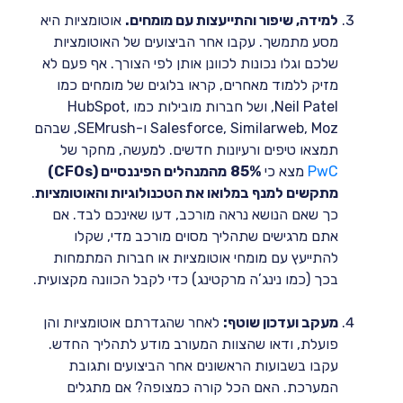
למידה, שיפור והתייעצות עם מומחים.
אוטומציות היא
מסע מתמשך. עקבו אחר הביצועים של האוטומציות
שלכם וגלו נכונות לכוונן אותן לפי הצורך. אף פעם לא
מזיק ללמוד מאחרים, קראו בלוגים של מומחים כמו
Neil Patel, ושל חברות מובילות כמו HubSpot,
Salesforce, Similarweb, Moz ו-SEMrush, שבהם
תמצאו טיפים ורעיונות חדשים. למעשה, מחקר של
PwC
מצא כי
85%
מהמנהלים הפיננסיים (CFOs)
מתקשים למנף במלואו את הטכנולוגיות והאוטומציות
.
כך שאם הנושא נראה מורכב, דעו שאינכם לבד. אם
אתם מרגישים שתהליך מסוים מורכב מדי, שקלו
להתייעץ עם מומחי אוטומציות או חברות המתמחות
בכך (כמו נינג’ה מרקטינג) כדי לקבל הכוונה מקצועית.
מעקב ועדכון שוטף:
לאחר שהגדרתם אוטומציות והן
פועלת, ודאו שהצוות המעורב מודע לתהליך החדש.
עקבו בשבועות הראשונים אחר הביצועים ותגובת
המערכת. האם הכל קורה כמצופה? אם מתגלים