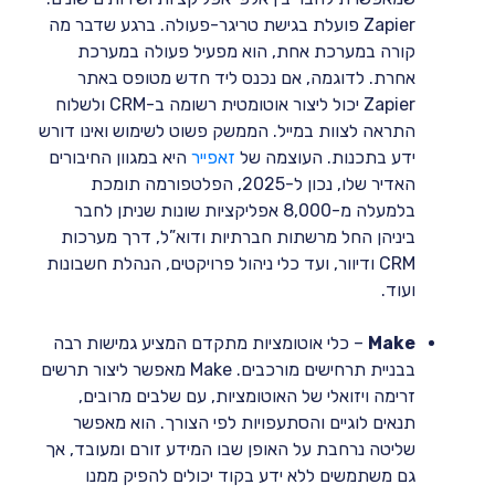
Zapier פועלת בגישת טריגר-פעולה. ברגע שדבר מה
קורה במערכת אחת, הוא מפעיל פעולה במערכת
אחרת. לדוגמה, אם נכנס ליד חדש מטופס באתר
Zapier יכול ליצור אוטומטית רשומה ב-CRM ולשלוח
התראה לצוות במייל. הממשק פשוט לשימוש ואינו דורש
ידע בתכנות. העוצמה של
זאפייר
היא במגוון החיבורים
האדיר שלו, נכון ל-2025, הפלטפורמה תומכת
בלמעלה מ-8,000 אפליקציות שונות שניתן לחבר
ביניהן החל מרשתות חברתיות ודוא”ל, דרך מערכות
CRM ודיוור, ועד כלי ניהול פרויקטים, הנהלת חשבונות
ועוד.
Make
– כלי אוטומציות מתקדם המציע גמישות רבה
בבניית תרחישים מורכבים. Make מאפשר ליצור תרשים
זרימה ויזואלי של האוטומציות, עם שלבים מרובים,
תנאים לוגיים והסתעפויות לפי הצורך. הוא מאפשר
שליטה נרחבת על האופן שבו המידע זורם ומעובד, אך
גם משתמשים ללא ידע בקוד יכולים להפיק ממנו